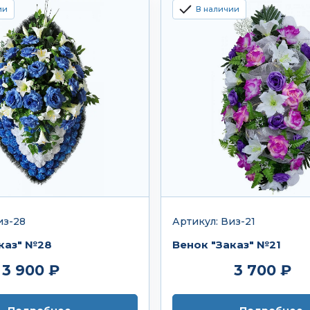
ии
В наличии
из-28
Артикул: Виз-21
каз" №28
Венок "Заказ" №21
3 900 ₽
3 700 ₽